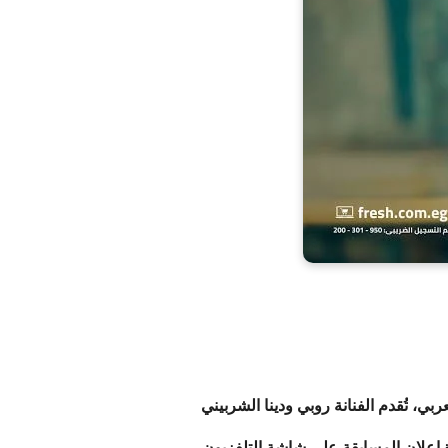
تُقدم الفنانة روبي ودينا الشربيني
إعلان المسابقة على شاشة التلفزيون