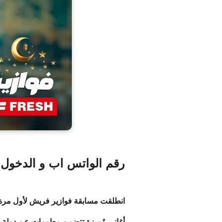
رقم ا
لواتس اب و الدخول
انطلقت مسابقة فوازير فريش لأول مرة هذا العام في رمضان 2024، وحظيت
أغاني مُميزة تتضمن معلومات عن دولة ما