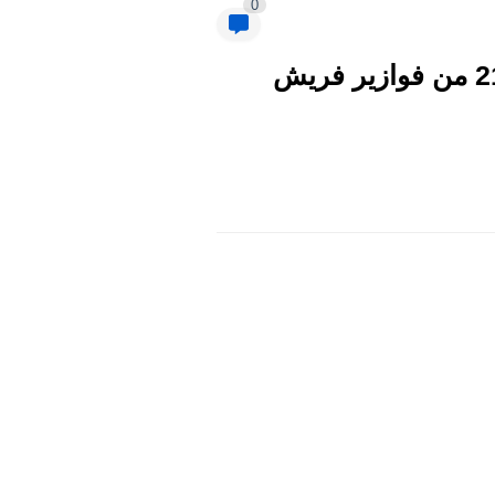
0
الويب سايت لشركة فريش.. ادخل علي الباركود وضيف حل السؤال 21 من فوازير فريش