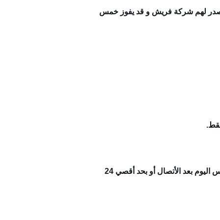
عن كل يوم سؤال مختلف بالتلميحات عن أسم بلد من ال ٩٢ دولة اللي بتصدر لهم شركة فريش و قد يفوز خمس
قط.
يتم التوجه الي فرع الشركة ( معرض جسر السويس - القاهرة ) لأستكمال أجراءات أستلام الجائزة في نفس اليوم بعد الأتصال أو بحد أقصي 24