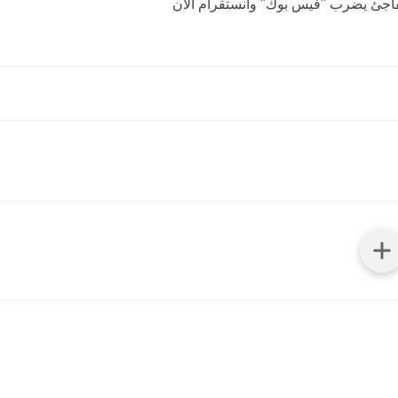
جئ يضرب "فيس بوك" وانستقرام الان