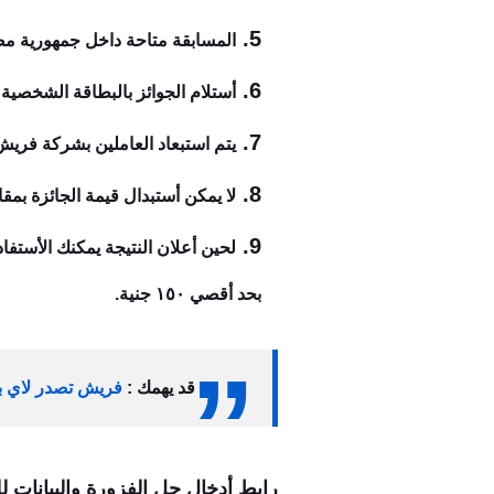
المسابقة متاحة داخل جمهورية مص
أستلام الجوائز بالبطاقة الشخصي
يتم استبعاد العاملين بشركة فريش
لا يمكن أستبدال قيمة الجائزة بمقا
لحين أعلان النتيجة يمكنك الأستفادة بخصم 5% علي الشراء الأون لاي
بحد أقصي ١٥٠ جنية.
قد يهمك :
فريش تصدر لاي بلد
رابط أدخال حل الفزورة والبيانات للفوز ب