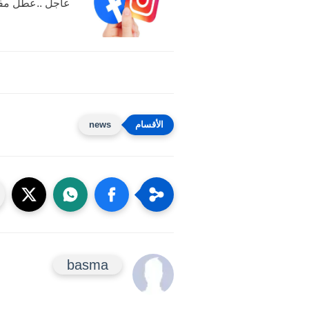
عاجل ..عطل مفا
news
basma