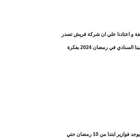
فريش أول و أكبر شركة مصرية تصدر أجهزه كهربائية لأكثر من 92 دولة مختلفة و اعتادنا علي ان شركة فريش تصدر
اعلان مختلف ومميز كل سنه في شهر رمضان و يقدم الأعلانات الفنانين روبي و دينا الشربيني بتألق وقد عادو الينا السنادي في رمضان 2024 بفكرة
الويب سايت بتاع فريش تفاجئ الجمهور بأن شركة فريش قدمت أثناء الأعلان وقالت روبي و دينا الشربيني بأن يوجد فوازير ابتدا من 10 رمضان حتي