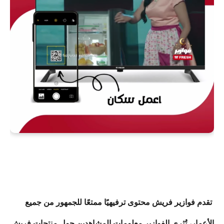
تقدم فوازير فريش محتوى ترفيهيًا ممتعًا للجمهور من جميع
الأعمار، تُثري الفوازير معلومات المشاهدين حول منتجات فريش