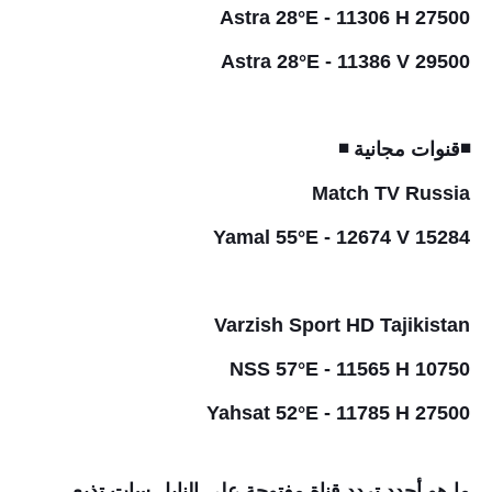
Astra 28°E - 11306 H 27500
Astra 28°E - 11386 V 29500
◾قنوات مجانية ◾
Match TV Russia
Yamal 55°E - 12674 V 15284
Varzish Sport HD Tajikistan
NSS 57°E - 11565 H 10750
Yahsat 52°E - 11785 H 27500
ما هو أجدد تردد قناة مفتوحة على النايل سات تذيع