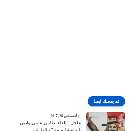
قد يعجبك ايضا
أغسطس 28, 2017
عاجل " إلغاء نظامى علمى وادبى
بالثانوية العامة " بالإمارات...