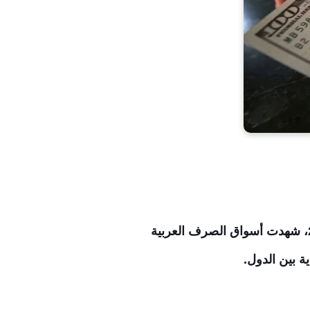
الدولار يواصل تقلباته عربياً: ليبيا تتصدر الفجوة، العراق الأكثر استقراراً اليوم السبت 13 يونيو 2026، شهدت أسواق الصرف العربية
ة بين الدول.