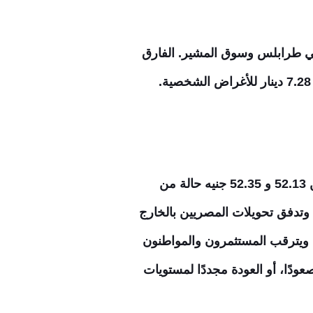
بيا المركزي 6.34 دينار، بينما قفز في السوق الموازي إلى 8.30 دينار في طرابلس وسوق المشير. الفارق
في ظل حالة التوازن النسبي التي يشهدها سوق الصرف منذ بداية مايو، يعكس استقرار الدولار بين 52.13 و 52.35 جنيه حالة من
ة وتدفق تحويلات المصريين بالخارج
 ويترقب المستثمرون والمواطنون
بنك المركزي أو الأسواق العالمية قد تدفع الدولار لكسر حاجز الـ 53 جنيهًا صعودًا، أو العودة مجددًا لمستويات