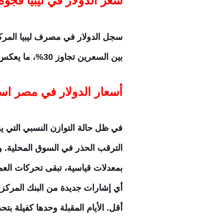
سعر الدولار في ليبيا فجو
بين السعرين تجاوز 30%، ما يعكس أزمة السيولة وتأثير ضريبة الـ15% على السعر الرسمي البالغ 7.28 دينار للأغراض الشخصية.
أسعار الدولار في مصر است
الترقب الحذر في السوق المحلية. وم
بمعدلات قياسية، تبقى تحركات الع
أقل. الأيام المقبلة وحدها كفيلة ب