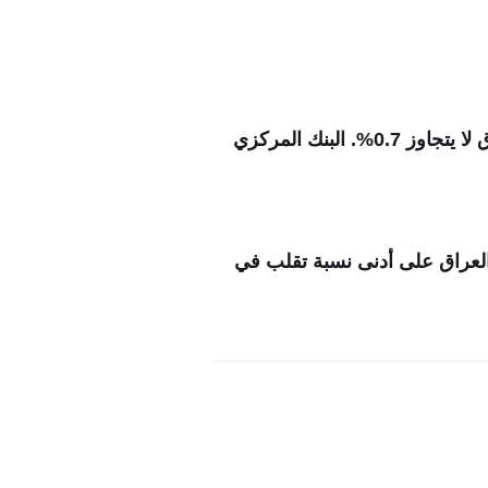
يُعد العراق الأهدأ عربياً، حيث استقر الدولار عند 1,320 دينار رسمياً و 1,310 دينار في السوق، بفارق لا يتجاوز 0.7%. البنك المركزي
 العراق على أدنى نسبة تقلب في