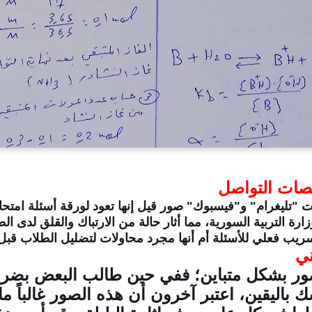
نصات التواصل
ليغرام" و"فيسبوك" صور قيل إنها تعود لورقة أسئلة امتحان
ارة التربية السورية، مما أثار حالة من الارتباك والقلق لدى
ريب فعلي للأسئلة أم أنها مجرد محاولات لتضليل الطلاب قبل ب
ني
ور بشكل متباين؛ ففي حين طالب البعض بضرور
اليقين، اعتبر آخرون أن هذه الصور غالباً ما