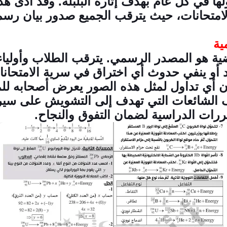
ا في كل عام بهدف إثارة البلبلة. وقد أدى هذا
الامتحانات، حيث يترقب الجميع صدور بيان ر
ية
ة هو المصدر الرسمي. يترقب الطلاب وأولياء
كد أو ينفي حدوث أي اختراق في سرية الامتحان
 أي تداول لمثل هذه الصور يعرض أصحابه للمس
 الشائعات التي تهدف إلى التشويش على سير ا
ررات الدراسية لضمان التفوق والنجاح.