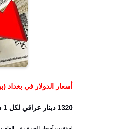
أسعار الدولار في بغداد (ب
1320 دينار عراقي لكل 1 دولار أمريكي (السعر المخصص للمصارف والتحويلات الخارجية).
استقرت أسعار الصرف في العاصمة بغداد