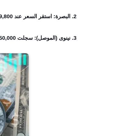
2. البصرة: استقر السعر عند 149,800 دينار لكل 100 دولار.
3. نينوى (الموصل): سجلت 150,000 دينار للبيع.