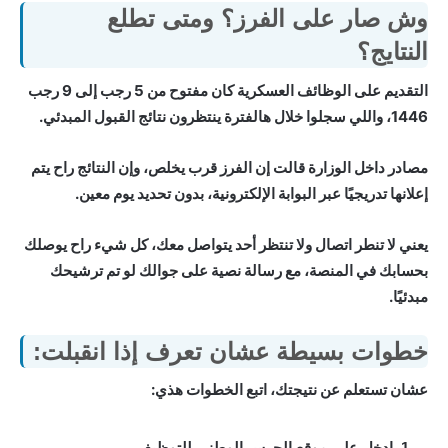
وش صار على الفرز؟ ومتى تطلع
النتايج؟
التقديم على الوظائف العسكرية كان مفتوح من 5 رجب إلى 9 رجب
1446، واللي سجلوا خلال هالفترة ينتظرون نتائج القبول المبدئي.
مصادر داخل الوزارة قالت إن الفرز قرب يخلص، وإن النتائج راح يتم
إعلانها تدريجيًا عبر البوابة الإلكترونية، بدون تحديد يوم معين.
يعني لا تنطر اتصال ولا تنتظر أحد يتواصل معك، كل شيء راح يوصلك
بحسابك في المنصة، مع رسالة نصية على جوالك لو تم ترشيحك
مبدئيًا.
خطوات بسيطة عشان تعرف إذا انقبلت:
عشان تستعلم عن نتيجتك، اتبع الخطوات هذي:
ادخل على موقع الحرس الوطني للتوظيف