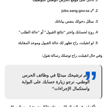
jobs.sang.gov.sa
🔗
سجّل دخولك بنفس بياناتك
روح لحسابك واختر “نتائج القبول” أو “حالة الطلب”
لو انقبلت، راح تظهر لك حالة القبول وموعد المقابلة
وفي حال انقبلت، راح توصلك رسالة تقول:
“تم ترشيحك مبدئيًا في وظائف الحرس
الوطني، نرجو زيارة حسابك على البوابة
واستكمال الإجراءات”
بس تأكد إن رقم الجوال اللي سجلته فعّال وتستقبل منه الرسائل،