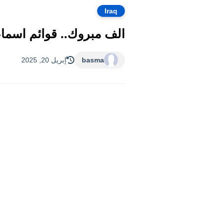
Iraq
الف مبروك.. قوائم اسماء
basma
إبريل 20, 2025