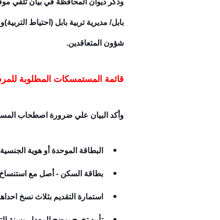
وذكر ديوان المحافظة في بيان تلقي موق
بابل/ مديرية تربية بابل (احتياط التربية
شؤون المتعاقدين.
قائمة المستمسكات المطلوبة للمر
وأكد البيان علي ضرورة اصطحاب المستم
البطاقة الموحدة أو هوية الجنسية
بطاقة السكن - أصل مع استنساخ.
استمارة التقديم بثلاث نسخ احداها تتضمن رمز QR مع
تأييد تخرج يوضح المعدل وسنة ال