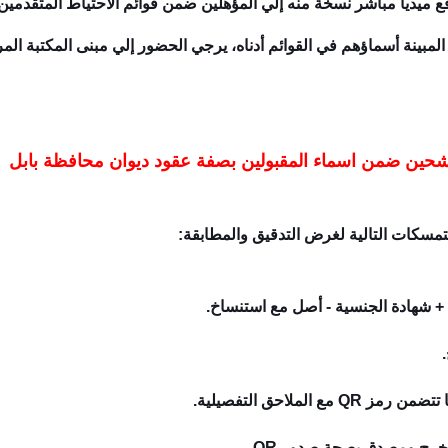
ع ميديا مباشر نسخة منه إلي المؤهلين ضمن قوائم الاحتياط المتقدمي
)و المبينة أسماؤهم في القوائم أدناه، يرجي الحضور إلي مبنى المكتبة الم
شحين ضمن اسماء المقبولين بصفة عقود ديوان محافظة بابل
سكات التالية لغرض التدقيق والمطابقة:
 + شهادة الجنسية - أصل مع استنساخ.
 الملاحق التفصيلية.
تخرج ومصدق بصحة صدور QR