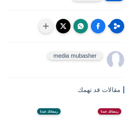
media mubasher
مقالات قد تهمك
رمضانك عندنا
رمضانك عندنا