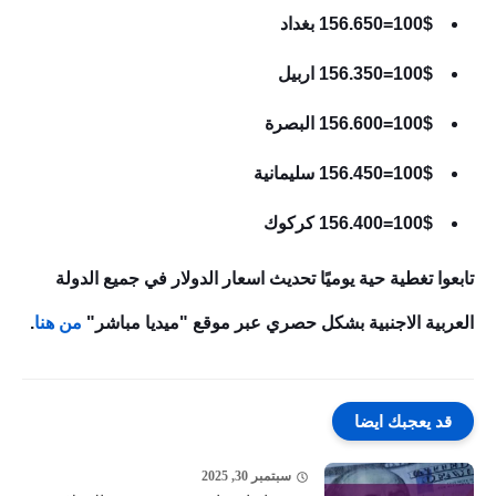
100$=156.650 بغداد
100$=156.350 اربيل
100$=156.600 البصرة
100$=156.450 سليمانية
100$=156.400 كركوك
تابعوا تغطية حية يوميًا تحديث اسعار الدولار في جميع الدولة
العربية الاجنبية بشكل حصري عبر موقع "ميديا مباشر"
من هنا
.
قد يعجبك ايضا
سبتمبر 30, 2025