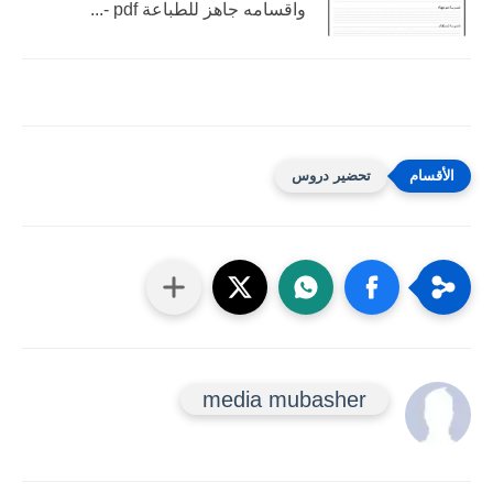
واقسامه جاهز للطباعة pdf -...
تحضير دروس
media mubasher