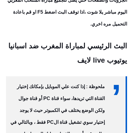
الجروبات والصفحات حتي يصل للجميع مباراة المنتخب المغربي
اليوم مباشر يلا شوت ،اذا توقف البث اضغط F5 او قم باعادة
التحميل مره اخري.
البث الرئيسي لمباراة المغرب ضد
اسبانيا
يوتيوب live لايف
ملحوظة : إذا كنت علي الموبايل بإمكانك إختيار
القناة التي تريدها، سواء قناة PC أو قناة جوال
ولكن الوضع يختلف في الكمبوتر حيث لا يوجد
إختيار سوي تشغيل قناة الPC فقط ، وبالتالي في