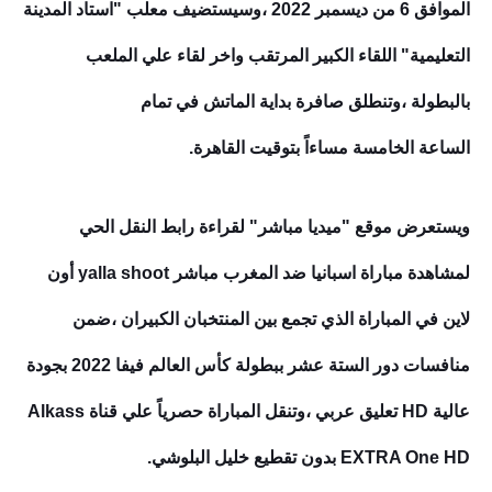
الموافق 6 من ديسمبر 2022
،
وسيستضيف معلب "استاد المدينة
التعليمية" اللقاء الكبير المرتقب واخر لقاء علي الملعب
بالبطولة
،
وتنطلق صافرة بداية الماتش في تمام
الساعة الخامسة مساءاً بتوقيت القاهرة.
ويستعرض موقع "ميديا مباشر" لقراءة رابط النقل الحي
لمشاهدة مباراة
اسبانيا ضد المغرب مباشر yalla shoot أون
لاين
في المباراة الذي تجمع بين المنتخبان الكبيران
،
ضمن
منافسات دور الستة عشر ببطولة كأس العالم فيفا 2022 بجودة
عالية HD تعليق عربي
،
وتنقل المباراة حصرياً علي قناة Alkass
EXTRA One HD بدون تقطيع خليل البلوشي.