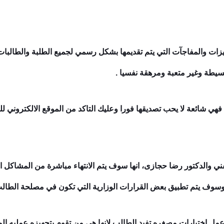
زات والمفاجآت التي يتم تقديمها بشكل رسمي لجميع الطلبة والطالبات
بسيطة وغير متعبة ومرهقة نفسيا .
ة فهي شائعة لا يحب تصديقها فورا وعليك التاكد من الموقع الالكتروني ل
 الفني والدكتور رضا حجازى، انها سوف يتم الانتهاء مباشرة من المشاكل
ئي وسوف يتم تطبيق بعض القرارات الوزارية التي تكون في مصلحة الطال
يتم عمل اختبارات مصغره تفيد الطالب لانها هي من تقوم بتجهيزه عمليه الم