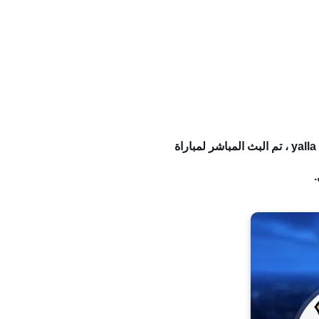
يوتيوب الشوط الاول والثاني بث مباشر مباراة برشلونة وبايرن ميونخ في دوري أبطال أوروبا تغطية حية yalla shoot ، تم البث المباشر لمباراة
.