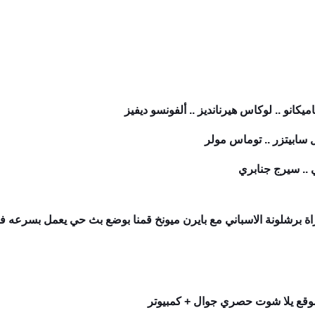
اميكانو .. لوكاس هيرنانديز .. ألفونسو ديفيز
سابيتزر .. توماس مولر
 .. سيرج جنابري
 برشلونة الاسباني مع بايرن ميونخ قمنا بوضع بث حي يعمل بسرعه فائق
 موقع يلا شوت حصري جوال + كمبيوتر