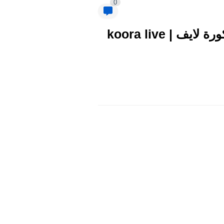
0
جارية الآن NOW.. "متابعة لحظية" لقاء البايرن وبرشلونة بث مباشر كورة لايف | koora live