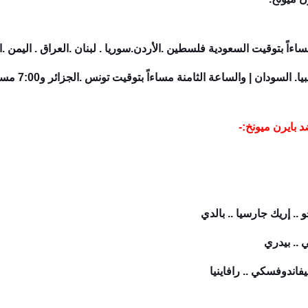
رة البداية في تمام الساعة 10:00 مساءاً بتوقيت السعودية فلسطين .الأردن.سوريا . لبنان .العرا
ضد
بايرن ميونخ
:-
 .. إريك جارسيا .. بالدي
.. بيدري
فاندوفسكي .. رافاينيا