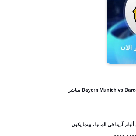
وتوفر "ميديا مباشر" رابط مشاهدة مباراة برشلونة وبايرن ميونخ بث مباشر في قمة دوري أبطال أوروبا Bayern Munich vs Barcelona مباشر
انز آرينا في المانيا ، بينما يكون