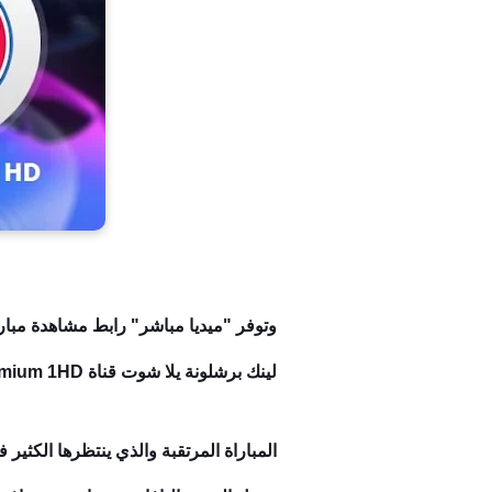
لينك برشلونة يلا شوت قناة beIN Premium 1HD بدون تقطيع نهائي.
المباراة المرتقبة والذي ينتظرها الكثير ف