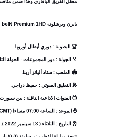
معقل الفريق البافاري وهذا ضمن منافسات ال
بايرن وبرشلونه beIN Premium 1HD مشاهدة قناة بي ان سبورت بريميوم الاولى كورة لايف koora live
🏆 البطولة : دوري أبطال أوروبا.
🏅 الجولة : دور المجموعات - الجولة الثان
🏟️ الملعب : ستاد أليانز أرينا.
🎤 التعليق الصوتي : حفيظ دراجي.
📺 القنوات الاذاعية الناقلة : بين سبورت بريميوم m 1HD
⌚ الموعد : الساعة 07:00 مساءا (GMT).
⏰ التاريخ : الثلاثاء ( 13 سبتمبر 2022 ).
نتيجة مباراة الذهاب : برشلونة (0-0) بايرن ميونخ.