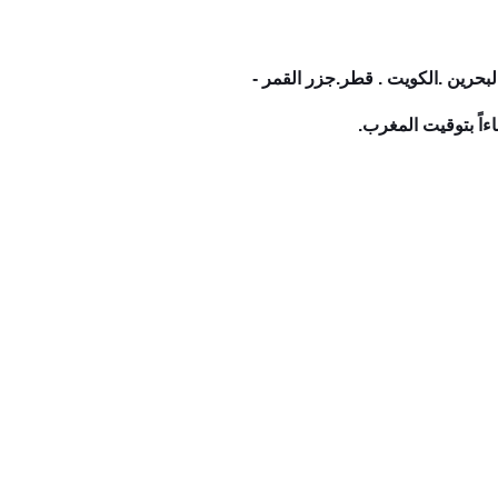
ق . اليمن .البحرين .الكويت . قطر.جزر القمر -