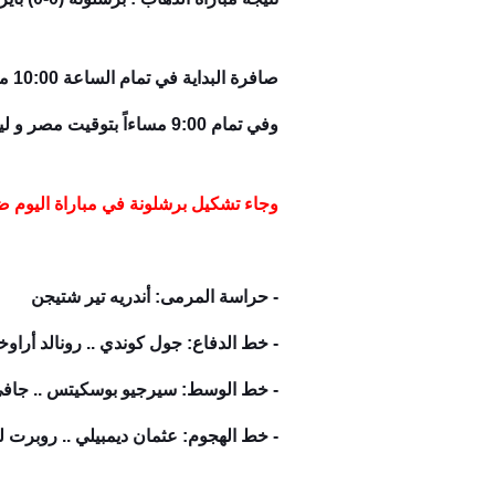
صاف
وفي تمام 9:00 مساءاً بتوقيت مصر و ليبيا. السودان | والساعة الثامنة مساءاً بتوقيت تونس .الجزائر و7:00 مساءاً بتوقيت المغرب.
وجاء تشكيل برشلونة في مباراة اليوم 
- حراسة المرمى: أندريه تير شتيجن
- خط الدفاع: جول كوندي .. رونالد أراوخو
- خط الوسط: سيرجيو بوسكيتس .. جافي 
- خط الهجوم: عثمان ديمبيلي .. روبرت لي