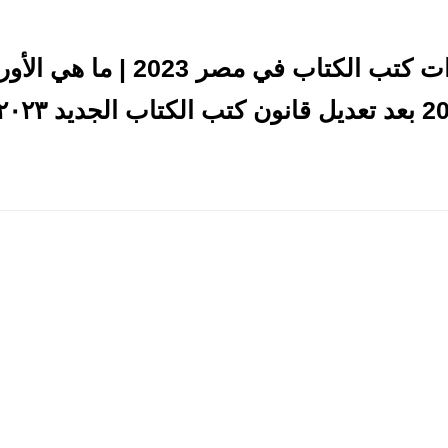
متجدد ~بالخطوات اجراءات كتب ا