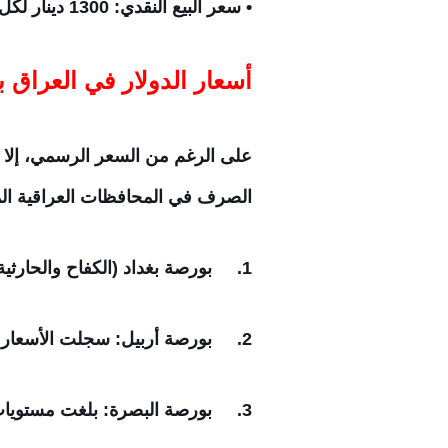
• سعر البيع النقدي: 1300 دينار لكل دولار (للمسافرين والجهات المحددة).
أسعار الدولار في العراق 
على الرغم من السعر الرسمي، إلا
الصرف في المحافظات العراقية المس
1.
بورصة بغداد (الكفاح والحارثية): استقر سعر ا
2.
بورصة أربيل: سجلت الأسعار حوالي 147,750 دينار لك
3.
بورصة البصرة: بلغت مستويات الصرف نحو 147,600 دي