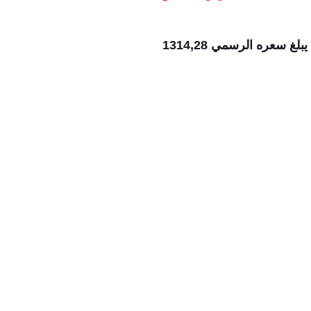
بلغ سعر صرف الدولار الأمريكي في السوق الموازي اليوم ١٬٣١٤,٢٨ دينار عراقي لكل دولار، بينما يبلغ سعره الرسمي 1314,28