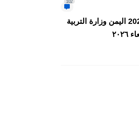
102
صدرت Yemenexam com نتائج التاسع ~رابط نتائج الصف التاسع 2026 اليمن وزارة التربية
٢٠٢