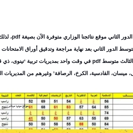
،
لذلك
متوسط الدور الثاني بعد نهاية مراجعة وتدقيق أوراق الامتحان
العراقية بحيث تم الإعلان عن نتائج الثالث متوسط pdf في وقت واحد بمديريات
يل، ميسان، القادسية، الكرخ، الرصافة’ وغيرهم من المديريات ال