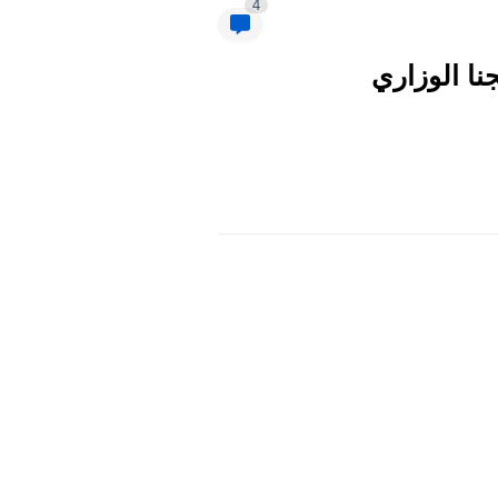
4
لثاني موقع نتائجنا الوزاري