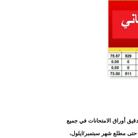
وتدقيق أوراق الامتحانات في جميع
ح فترة طويلة والتي بدأت من يوم 30 اغسطس حتى مطلع شهر سبتمبر/ايلول،