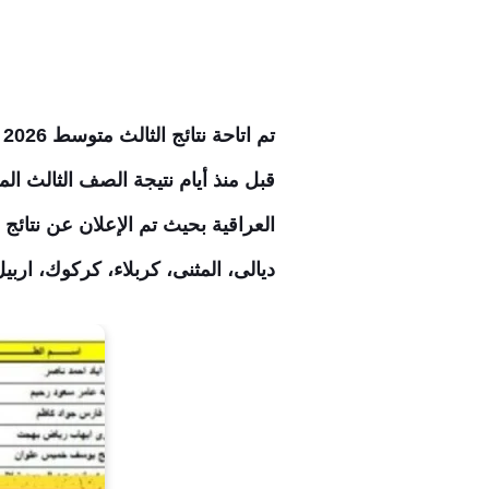
تم اتاحة نتائج الثالث متوسط 2026 الدور الثاني موقع نتائجنا الوزاري متوفرة الآن بصيغة pdf
قبل منذ أيام نتيجة الصف الثالث ال
ديالى، المثنى، كربلاء، كركوك، ارب