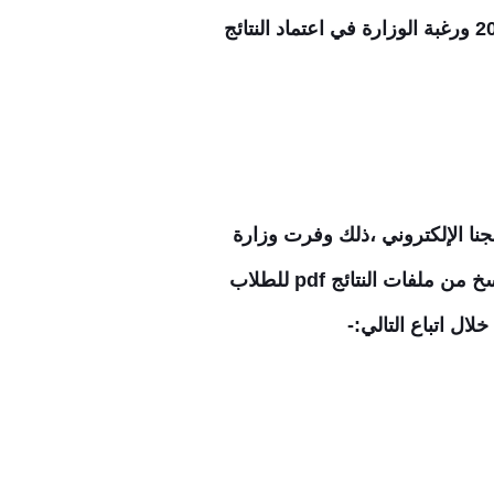
ولكن أكدت الوزارة أن تأخير الإعلان عن نتائج الامتحانات يرجع إلى بداية العام الدراسي الجديد 2026 ورغبة الوزارة في اعتماد النتائج
،ذلك
وفرت وزارة
التربية بالعراق كشوف تحميل النتائج في جميع المحافظات عن طريق جوجل درايف والذي يوفر نسخ من ملفات النتائج pdf للطلاب
لال اتباع التالي:-