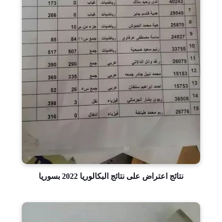
نتائج اعتراض على نتائج البكالوريا 2022 بسوريا