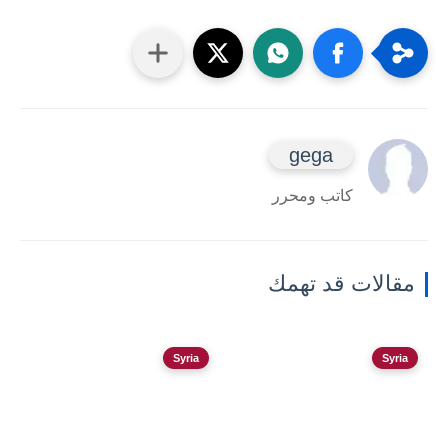
gega
كاتب ومحرر
مقالات قد تهمك
Syria
Syria