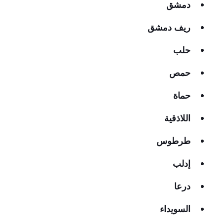
دمشق
ريف دمشق
حلب
حمص
حماة
اللاذقية
طرطوس
إدلب
درعا
السويداء