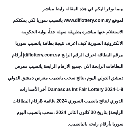
بينما نوفر اليكم في هذه المقالة رابط مباشر
لموقع www.diflottery.com.sy يانصيب سوريا لكي يمكنكم
الاستعلام عنها مباشرة بطريقة سهلة جداً، بوابة الحكومة
الالكترونية السورية كيف اعرف نتيجة بطاقة يانصيب سوريا
،برقم البطاقة اعرف الرقم الرابح diflottery.com.sy| أرقام
البطاقات الرابحة الان ،جميع الارقام الرابحة يانصيب معرض
دمشق الدولي اليوم ،نتائج سحب يانصيب معرض دمشق الدولي
9-1-2024 Damascus Int Fair Lottery أخر الأصدارات
الدوري لنتائج يانصيب السوري 2024 ،قائمة {ارقام البطاقات
الرابحة} بتاريخ 30 كانون الثاني 2024 ،سحب يانصيب اليوم
سوريا ،أرقام رابحه باليانصيب.