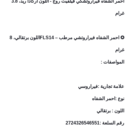
احمر الشفاه فيراروتشكي فيلفيت روج - اللون اركادا ريد، 3.8
غرام
✪ احمر الشفاه فيراروتشي مرطب – FLS14اللون برتقالي، 8
غرام
المواصفات :
علامة تجارية :فيراروسي
نوع :احمر الشفاه
اللون : برتقالي
رقم السلعة :2724326546551