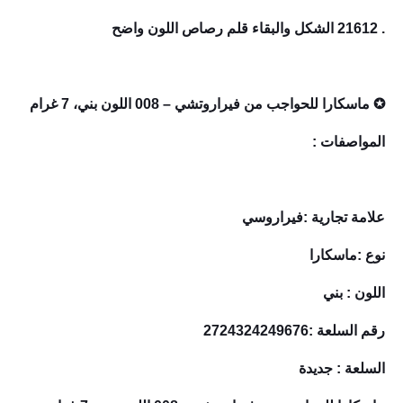
. 21612 الشكل والبقاء قلم رصاص اللون واضح
✪ ماسكارا للحواجب من فيراروتشي – 008 اللون بني، 7 غرام
المواصفات :
علامة تجارية :فيراروسي
نوع :ماسكارا
اللون : بني
رقم السلعة :2724324249676
السلعة : جديدة