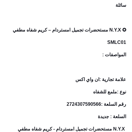
سائلة
✪ N.Y.X مستحضرات تجميل امستردام – كريم شفاه مطفي
SMLC01
المواصفات :
علامة تجارية :ان واي اكس
نوع :ملمع للشفاه
رقم السلعة :2724307590566
السلعة : جديدة
N.Y.X مستحضرات تجميل امستردام - كريم شفاه مطفي