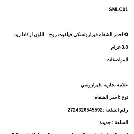
SMLC01
✪ احمر الشفاه فيراروتشكي فيلفيت روج – اللون اركادا ريد،
3.8 غرام
المواصفات :
علامة تجارية :فيراروسي
نوع :احمر الشفاه
رقم السلعة :2724326545592
السلعة : جديدة