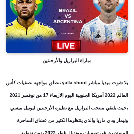
مباراة البرازيل والأرجنتين
يلا شوت ميديا مباشر yalla shoot تنطلق مواجهة تصفيات كأس
العالم 2022 أمريكا الجنوبية اليوم الاربعاء 17 من نوفمبر 2021
،حيث يلتقي منتخب البرازيل مع نظيره الأرجنتين ليونيل ميسي
ونيمار ودي ماريا والذي ينتظرها الكثير من عشاق الساحرة
المستديرة ,في تصفيات مونديال قطر 2022 بدون تقطيع .