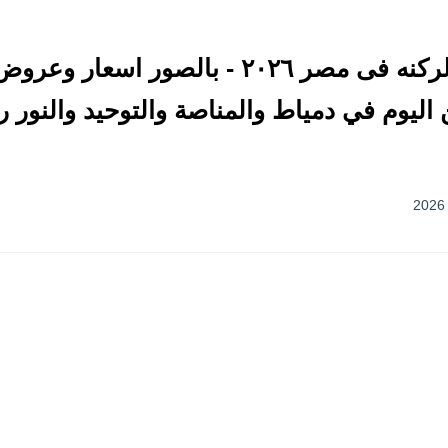
تحديث يومياً ~سعر متر الركنه فى مصر ٢٠٢٦ -